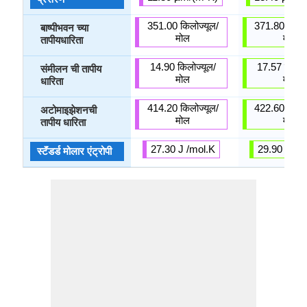
351.00 किलोज्यूल/
371.80 किलोज
बाष्पीभवन च्या
मोल
मोल
तापीयधारिता
14.90 किलोज्यूल/
17.57 किलोज्
संमीलन ची तापीय
मोल
मोल
धारिता
414.20 किलोज्यूल/
422.60 किलोज
अटोमाइझेशनची
मोल
मोल
तापीय धारिता
27.30 J /mol.K
29.90 J /m
स्टॅंडर्ड मोलार एंट्रोपी