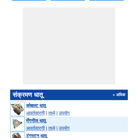
संक्रमण धातू
» अधिक
कोबाल्ट धातू
आवर्तसारणी
|
तथ्ये
|
उपयोग
मॅंगनीज धातू
आवर्तसारणी
|
तथ्ये
|
उपयोग
टंगस्टन धातू