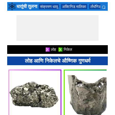
⌕
धातूंची तुलना
संक्रमण धातू
अक्टिनिड मालिका
लँथॅनिड मालिका
×
लोह
निकेल
X
X
लोह आणि निकेलचे औष्णिक गुणधर्म