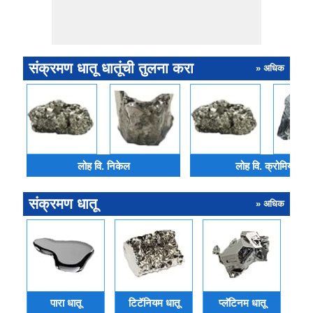
संक्रमण धातू धातूंची तुलना करा
» अधिक
लोह वि. निकेल
लोह वि. क्रोमियम
संक्रमण धातू
» अधिक
पारा धातू
टिटॅनियम धातू
प्लॅटिनम धातू