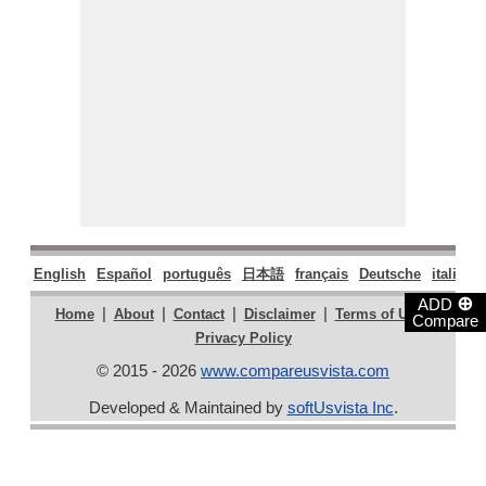
English
Español
português
日本語
français
Deutsche
italiano
⊕
ADD
|
|
|
|
|
Home
About
Contact
Disclaimer
Terms of Use
Compare
Privacy Policy
© 2015 - 2026
www.compareusvista.com
Developed & Maintained by
softUsvista Inc
.