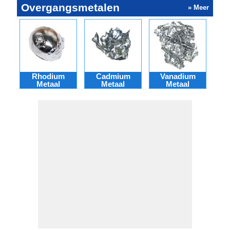
Overgangsmetalen
» Meer
Rhodium
Cadmium
Vanadium
Osm
Metaal
Metaal
Metaal