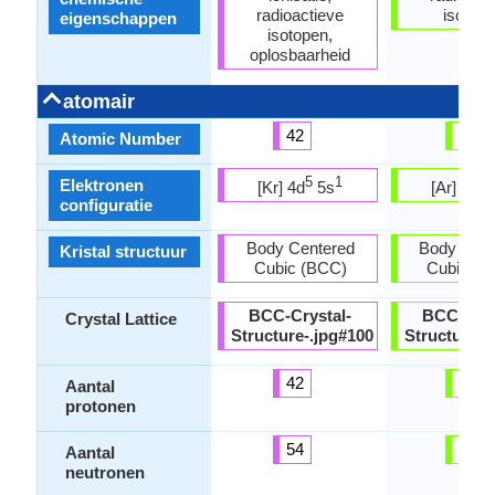
radioactieve
isotop
eigenschappen
isotopen,
oplosbaarheid
atomair
42
25
Atomic Number
5
1
5
Elektronen
[Kr] 4d
5s
[Ar] 3d
configuratie
Body Centered
Body Cent
Kristal structuur
Cubic (BCC)
Cubic (B
BCC-Crystal-
BCC-Crys
Crystal Lattice
Structure-.jpg#100
Structure-.
42
25
Aantal
protonen
54
30
Aantal
neutronen