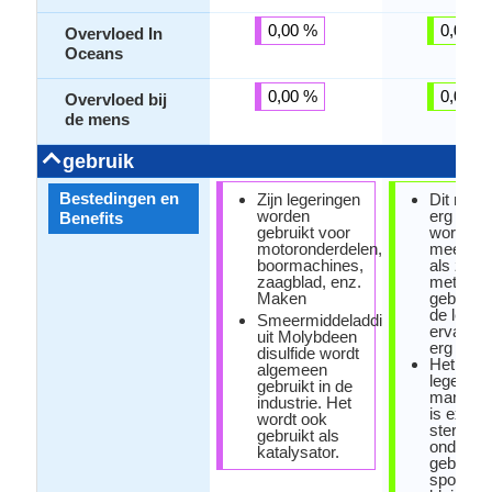
0,00 %
0,00 %
Overvloed In
Oceans
0,00 %
0,00 %
Overvloed bij
de mens
gebruik
Bestedingen en
Zijn legeringen
Dit metaa
worden
erg broo
Benefits
gebruikt voor
wordt d
motoronderdelen,
meestal 
boormachines,
als zuive
zaagblad, enz.
metaal
Maken
gebruikt
de leger
Smeermiddeladditief
ervan zij
uit Molybdeen
erg bruik
disulfide wordt
Het
algemeen
legering
gebruikt in de
mangaan
industrie. Het
is extre
wordt ook
sterk en
gebruikt als
onder an
katalysator.
gebruikt
spoorrail