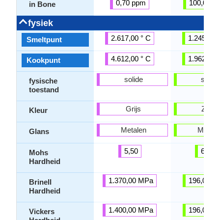
0,70 ppm
100,00 p
in Bone
fysiek
2.617,00 ° C
1.245,00 
Smeltpunt
4.612,00 ° C
1.962,00 
Kookpunt
solide
solide
fysische
toestand
Grijs
Zilver
Kleur
Metalen
Metale
Glans
5,50
6,00
Mohs
Hardheid
1.370,00 MPa
196,00 M
Brinell
Hardheid
1.400,00 MPa
196,00 M
Vickers