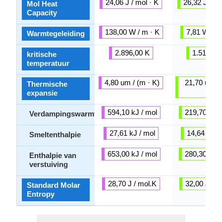
24,06 J / mol · K
26,32 J / mo
Mol Heat
Capacity
138,00 W / m · K
7,81 W / m
Warmtegeleiding
2.896,00 K
1.519,00
kritische
temperatuur
4,80 um / (m · K)
21,70 um / 
Thermische
K)
expansie
594,10 kJ / mol
219,70 kJ /
Verdampingswarmte
27,61 kJ / mol
14,64 kJ /
Smeltenthalpie
653,00 kJ / mol
280,30 kJ /
Enthalpie van
verstuiving
28,70 J / mol.K
32,00 J / m
Standard Molar
Entropy