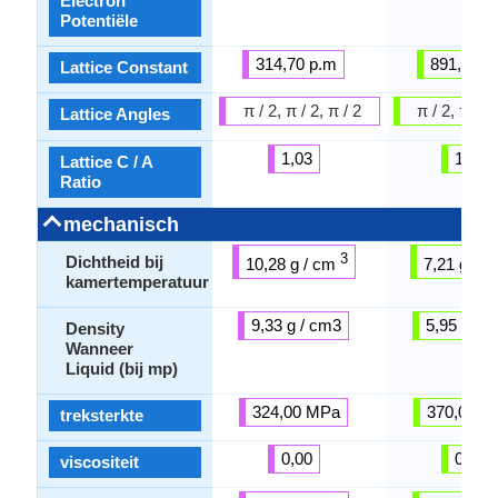
Electron
Potentiële
314,70 p.m
891,25 p
Lattice Constant
π / 2, π / 2, π / 2
π / 2, π / 2
Lattice Angles
1,03
1,55
Lattice C / A
Ratio
mechanisch
3
Dichtheid bij
10,28 g / cm
7,21 g / 
kamertemperatuur
9,33 g / cm3
5,95 g / 
Density
Wanneer
Liquid (bij mp)
324,00 MPa
370,00 M
treksterkte
0,00
0,00
viscositeit