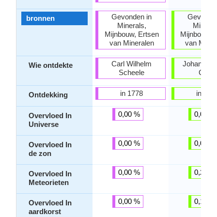
Gevonden in
Gevonden
bronnen
Minerals,
Mineral
Mijnbouw, Ertsen
Mijnbouw, 
van Mineralen
van Miner
Carl Wilhelm
Johann Got
Wie ontdekte
Scheele
Gahn
in 1778
in 177
Ontdekking
0,00 %
0,00 %
Overvloed In
Universe
0,00 %
0,00 %
Overvloed In
de zon
0,00 %
0,27 %
Overvloed In
Meteorieten
0,00 %
0,11 %
Overvloed In
aardkorst