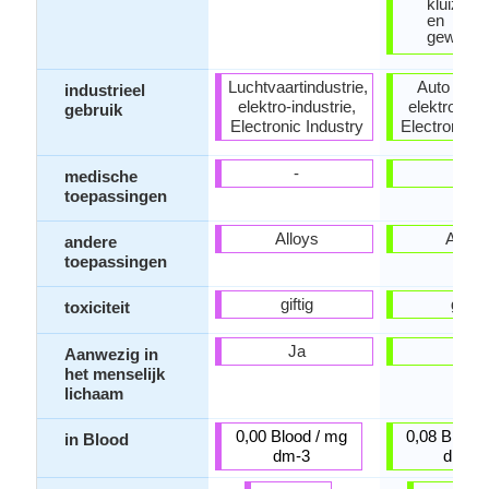
kluizen, 
en
geweerl
Luchtvaartindustrie,
Auto indus
industrieel
elektro-industrie,
elektro-indu
gebruik
Electronic Industry
Electronic I
-
-
medische
toepassingen
Alloys
Alloy
andere
toepassingen
giftig
giftig
toxiciteit
Ja
Ja
Aanwezig in
het menselijk
lichaam
0,00 Blood / mg
0,08 Blood 
in Blood
dm-3
dm-3