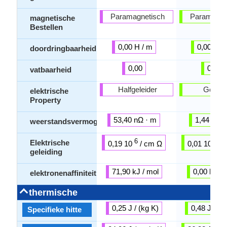
Paramagnetisch
Paramagne
magnetische
Bestellen
0,00 H / m
0,00 H /
doordringbaarheid
0,00
0,00
vatbaarheid
Halfgeleider
Geleid
elektrische
Property
53,40 nΩ · m
1,44 nΩ ·
weerstandsvermogen
6
6
Elektrische
0,19 10
/ cm Ω
0,01 10
/ 
geleiding
71,90 kJ / mol
0,00 kJ / 
elektronenaffiniteit
thermische
0,25 J / (kg K)
0,48 J / (k
Specifieke hitte