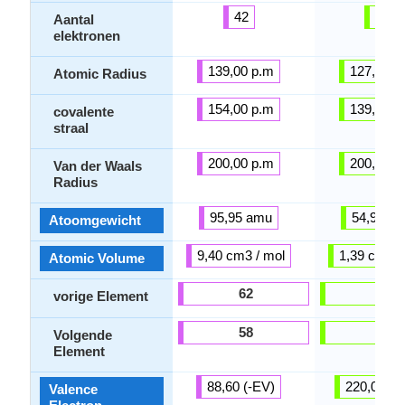
42
25
Aantal
elektronen
139,00 p.m
127,00 p
Atomic Radius
154,00 p.m
139,00 p
covalente
straal
200,00 p.m
200,00 p
Van der Waals
Radius
95,95 amu
54,94 a
Atoomgewicht
9,40 cm3 / mol
1,39 cm3 /
Atomic Volume
62
29
vorige Element
58
7
Volgende
Element
88,60 (-EV)
220,00 (-
Valence