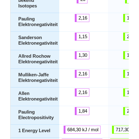
bekend
Isotopes
2,16
1,55
Pauling
Elektronegativiteit
1,15
2,20
Sanderson
Elektronegativiteit
1,30
1,60
Allred Rochow
Elektronegativiteit
2,16
1,55
Mulliken-Jaffe
Elektronegativiteit
2,16
1,75
Allen
Elektronegativiteit
1,84
2,45
Pauling
Electropositivity
684,30 kJ / mol
717,30 kJ /
1 Energy Level