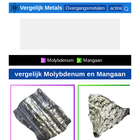
⌕
Vergelijk Metals
Overgangsmetalen
actinide Series
×
Molybdenum
Mangaan
X
X
vergelijk Molybdenum en Mangaan