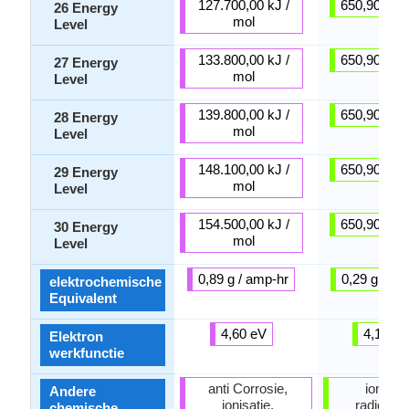
127.700,00 kJ /
650,90 kJ /
26 Energy
mol
Level
133.800,00 kJ /
650,90 kJ /
27 Energy
mol
Level
139.800,00 kJ /
650,90 kJ /
28 Energy
mol
Level
148.100,00 kJ /
650,90 kJ /
29 Energy
mol
Level
154.500,00 kJ /
650,90 kJ /
30 Energy
mol
Level
0,89 g / amp-hr
0,29 g / am
elektrochemische
Equivalent
4,60 eV
4,10 e
Elektron
werkfunctie
anti Corrosie,
ionisati
Andere
ionisatie,
radioact
chemische