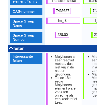
Transition Metal
Transition 
element Family
7439987
743996
CAS-nummer
Im_ 3m
I_ 43
Space Group
Name
229,00
217,00
Space Group
Number
feiten
Interessante
Molybdeen is
Mangaan
zeer reactief
een esse
feiten
metaal, dus
spoorel
niet vrij in de
in alle 
natuur
van het 
gevonden.
Mangaa
Tot de 18e
Metal ox
eeuw
heel
Molybdeen
gemakkel
element waren
maar het 
vaak ten
gemakkel
onrechte als
fuseren 
een koolstof of
Lead.