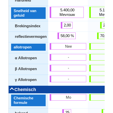
Hardheid
5.400,00
5.150,0
Snelheid van
Mevrouw
Mevrou
geluid
2,00
2,00
Brekingsindex
58,00 %
70,00 
reflectievermogen
Nee
Nee
allotropen
-
-
α Allotropen
-
-
β Allotropen
-
-
γ Allotropen
Chemisch
Mo
Mn
Chemische
formule
25
21