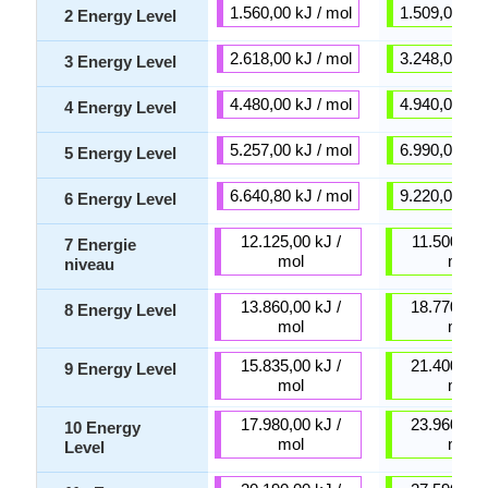
1.560,00 kJ / mol
1.509,00 kJ 
2 Energy Level
2.618,00 kJ / mol
3.248,00 kJ 
3 Energy Level
4.480,00 kJ / mol
4.940,00 kJ 
4 Energy Level
5.257,00 kJ / mol
6.990,00 kJ 
5 Energy Level
6.640,80 kJ / mol
9.220,00 kJ 
6 Energy Level
12.125,00 kJ /
11.500,00 
7 Energie
mol
mol
niveau
13.860,00 kJ /
18.770,00 
8 Energy Level
mol
mol
15.835,00 kJ /
21.400,00 
9 Energy Level
mol
mol
17.980,00 kJ /
23.960,00 
10 Energy
mol
mol
Level