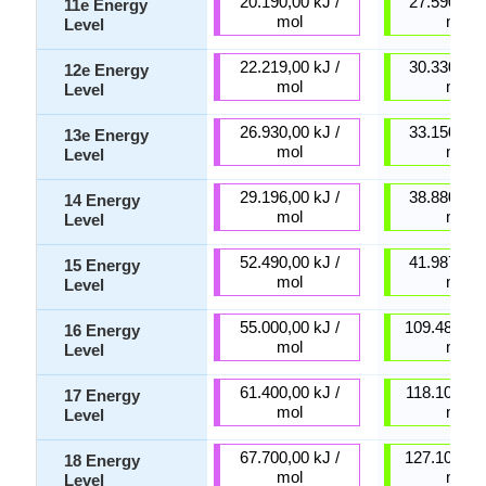
20.190,00 kJ /
27.590,00 
11e Energy
mol
mol
Level
22.219,00 kJ /
30.330,00 
12e Energy
mol
mol
Level
26.930,00 kJ /
33.150,00 
13e Energy
mol
mol
Level
29.196,00 kJ /
38.880,00 
14 Energy
mol
mol
Level
52.490,00 kJ /
41.987,00 
15 Energy
mol
mol
Level
55.000,00 kJ /
109.480,00 
16 Energy
mol
mol
Level
61.400,00 kJ /
118.100,00 
17 Energy
mol
mol
Level
67.700,00 kJ /
127.100,00 
18 Energy
mol
mol
Level