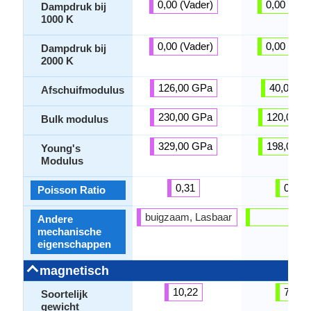
0,00 (Vader)
0,00 (Vad
Dampdruk bij
1000 K
0,00 (Vader)
0,00 (Vad
Dampdruk bij
2000 K
126,00 GPa
40,00 G
Afschuifmodulus
230,00 GPa
120,00 G
Bulk modulus
329,00 GPa
198,00 G
Young's
Modulus
0,31
0,30
Poisson Ratio
buigzaam, Lasbaar
-
Andere
mechanische
eigenschappen
magnetisch
10,22
7,21
Soortelijk
gewicht