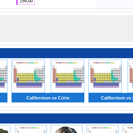
194,00
Californium vs Cúrio
Californium vs