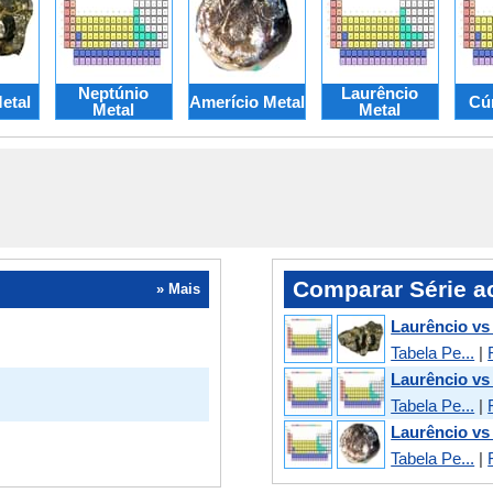
Neptúnio
Laurêncio
etal
Amerício Metal
Cúr
Metal
Metal
Comparar Série ac
» Mais
Laurêncio vs
Tabela Pe...
|
Laurêncio vs
Tabela Pe...
|
Laurêncio vs
Tabela Pe...
|