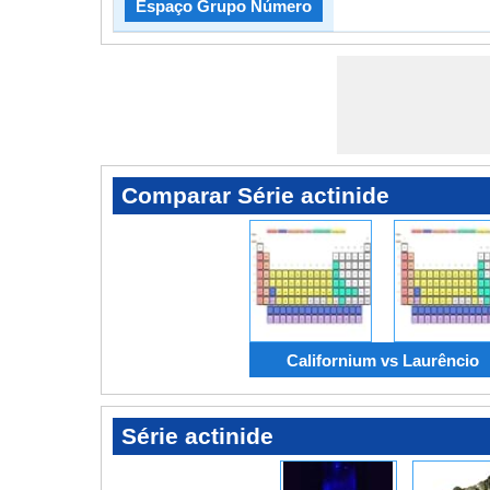
Espaço Grupo Número
Comparar Série actinide
Californium vs Laurêncio
Série actinide