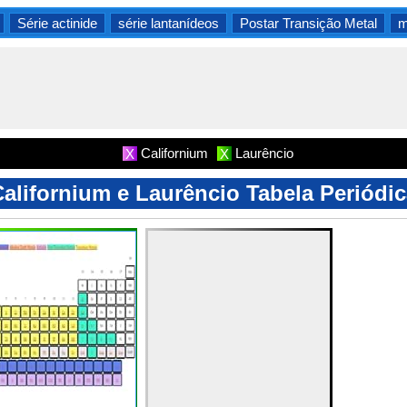
Série actinide
série lantanídeos
Postar Transição Metal
m
Californium
Laurêncio
X
X
alifornium e Laurêncio Tabela Periódi