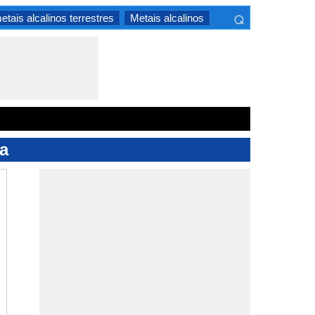
⌕
etais alcalinos terrestres
Metais alcalinos
×
ca