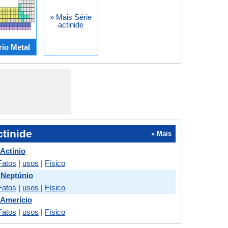
» Mais Série
actinide
io Metal
tinide
» Mais
 Actínio
Fatos
|
usos
|
Físico
 Neptúnio
Fatos
|
usos
|
Físico
 Amerício
Fatos
|
usos
|
Físico