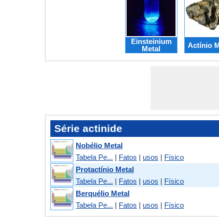
Einsteinium
Actínio M
Metal
Série actinide
Nobélio Metal
Tabela Pe...
|
Fatos
|
usos
|
Físico
Protactínio Metal
Tabela Pe...
|
Fatos
|
usos
|
Físico
Berquélio Metal
Tabela Pe...
|
Fatos
|
usos
|
Físico