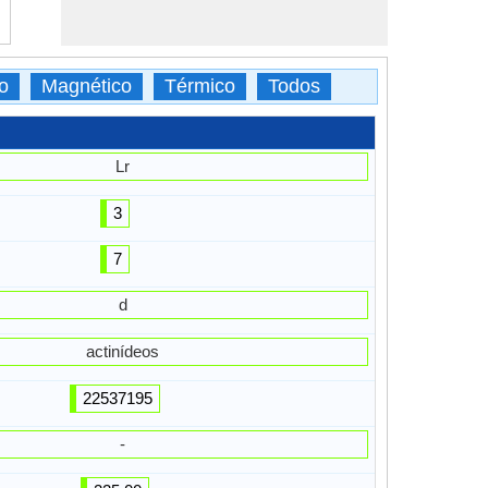
o
Magnético
Térmico
Todos
Lr
3
7
d
actinídeos
22537195
-