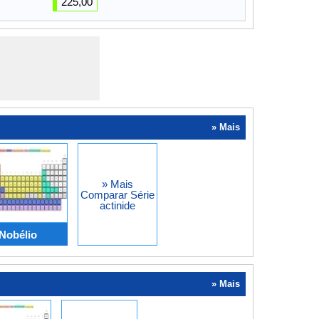
225,00
» Mais
» Mais
Comparar Série
actinide
 Nobélio
» Mais