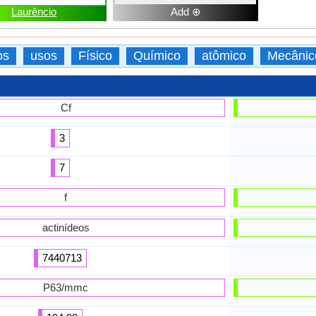
Laurêncio
Add ⊕
os
usos
Físico
Químico
atômico
Mecânic
Cf
3
7
f
actinídeos
7440713
P63/mmc