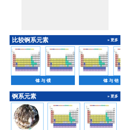
比较锕系元素
» 更多
镎 与 镤
镎 与 锫
锕系元素
» 更多