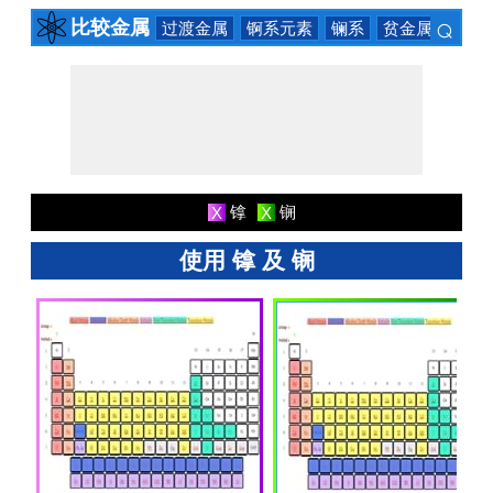
⌕
比较金属
过渡金属
锕系元素
镧系
贫金属
碱土
×
镎
锎
X
X
使用 镎 及 锎