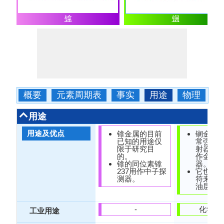
镎
锎
概要
元素周期表
事实
用途
物理
用途
用途及优点
镎金属的目前
锎金属
已知的用途仅
常强的
限于研究目
射器。
的。
作金属
镎的同位素镎
器。
237用作中子探
它也用
测器。
符来检
油层油
-
化学工
工业用途