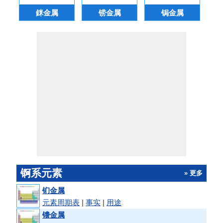
銤金属
铹金属
锔金属
锕系元素
» 更多
钔金属
元素周期表
|
事实
|
用途
镄金属