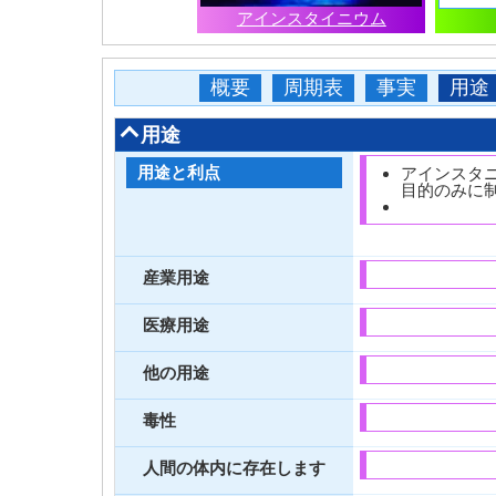
アインスタイニウム
概要
周期表
事実
用途
用途
用途と利点
アインスタ
目的のみに
産業用途
医療用途
他の用途
毒性
人間の体内に存在します