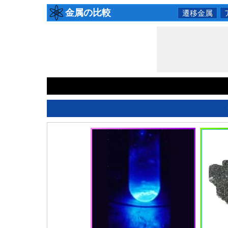
金属の比較
遷移金属