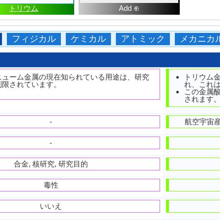
トリウム
Add ⊕
フィジカル
ケミカル
アトミック
メカニカ
ニューム金属の現在知られている用途は、研究
トリウム
制限されています。
れ、これ
この金属
されます
-
航空宇宙産
-
合金, 核研究, 研究目的
毒性
いいえ