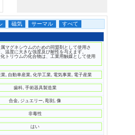
ル
磁気
サーマル
すべて
金属マグネシウムのための同盟剤として使用さ
は、温度に大きな強度及び耐性を与えます。
酸化トリウムの化合物は、工業用触媒として使用
。
業, 自動車産業, 化学工業, 電気事業, 電子産業
歯科, 手術器具製造業
合金, ジュエリー, 彫刻, 像
非毒性
はい