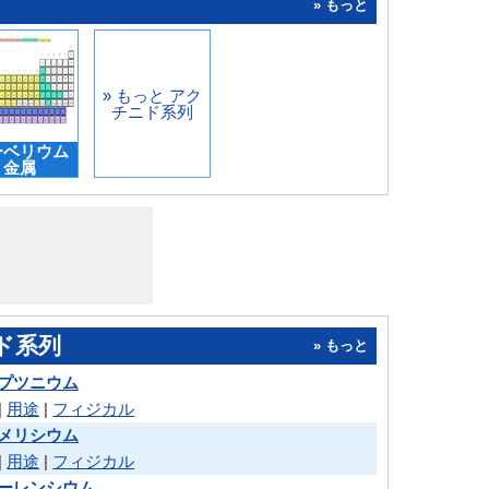
» もっと
» もっと アク
チニド系列
ーベリウム
金属
ド系列
» もっと
プツニウム
|
用途
|
フィジカル
メリシウム
|
用途
|
フィジカル
ーレンシウム