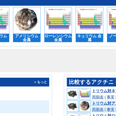
ウム
アメリシウム
ローレンシウム
キュリウム 金
ノ
金属
金属
属
比較するアクチニ
» もっと
トリウム対ネ
周期表
|
事実
トリウム対ア
周期表
|
事実
トリウム対ロ