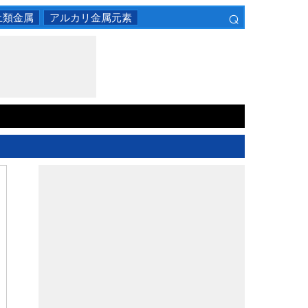
⌕
土類金属
アルカリ金属元素
×