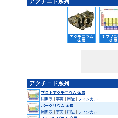
アクチニド系列
アクチニウム
ネプツニ
金属
金属
アクチニド系列
プロトアクチニウム 金属
周期表
|
事実
|
用途
|
フィジカル
バークリウム 金属
周期表
|
事実
|
用途
|
フィジカル