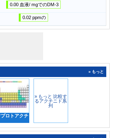
0.00 血液/ mgでのDM-3
0.02 ppmの
» もっと
» もっと 比較す
るアクチニド系
列
対プロトアクチ