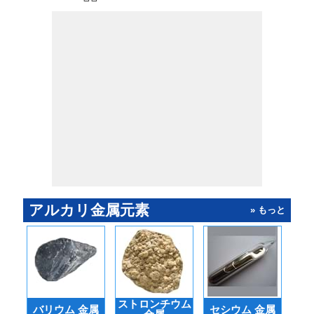
アルカリ金属元素
» もっと
ストロンチウム
バリウム 金属
セシウム 金属
ルビ