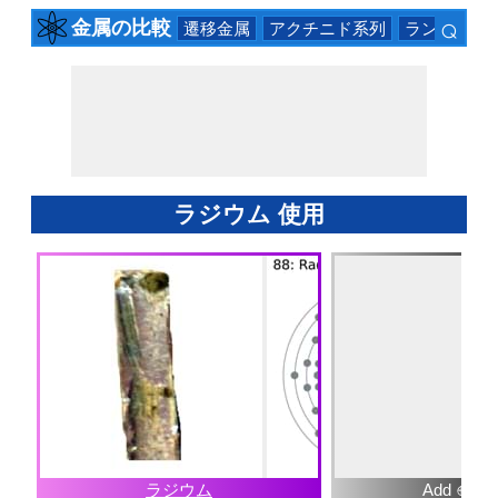
⌕
金属の比較
遷移金属
アクチニド系列
ランタニド
×
ラジウム 使用
ラジウム
Add ⊕