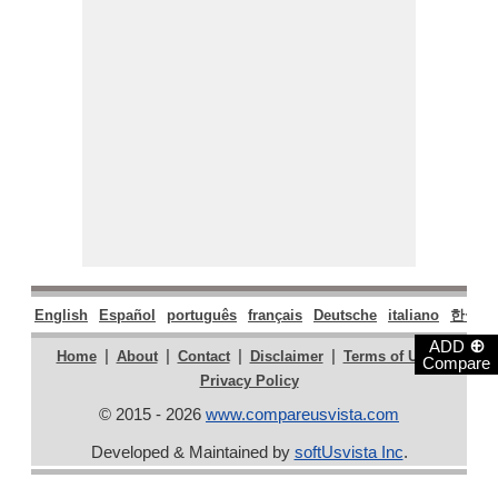
English
Español
português
français
Deutsche
italiano
한국어
⊕
ADD
|
|
|
|
|
Home
About
Contact
Disclaimer
Terms of Use
Compare
Privacy Policy
© 2015 - 2026
www.compareusvista.com
Developed & Maintained by
softUsvista Inc
.