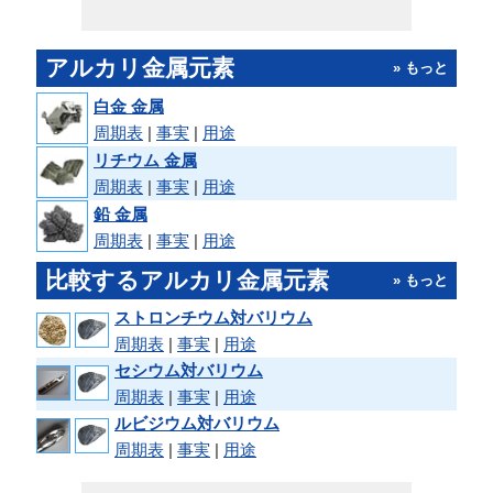
アルカリ金属元素
» もっと
白金 金属
周期表
|
事実
|
用途
リチウム 金属
周期表
|
事実
|
用途
鉛 金属
周期表
|
事実
|
用途
比較するアルカリ金属元素
» もっと
ストロンチウム対バリウム
周期表
|
事実
|
用途
セシウム対バリウム
周期表
|
事実
|
用途
ルビジウム対バリウム
周期表
|
事実
|
用途