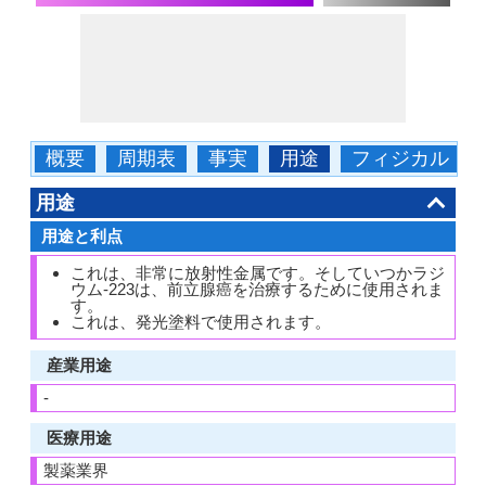
概要
周期表
事実
用途
フィジカル
用途
用途と利点
これは、非常に放射性金属です。そしていつかラジ
ウム-223は、前立腺癌を治療するために使用されま
す。
これは、発光塗料で使用されます。
産業用途
-
医療用途
製薬業界