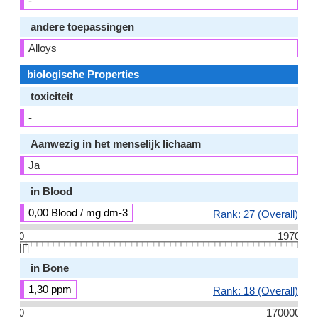
-
andere toepassingen
Alloys
biologische Properties
toxiciteit
-
Aanwezig in het menselijk lichaam
Ja
in Blood
0,00 Blood / mg dm-3
Rank: 27 (Overall)
0
1970
👆🏻
in Bone
1,30 ppm
Rank: 18 (Overall)
0
170000