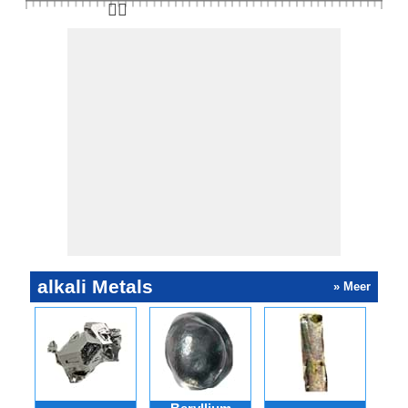
👆🏻
alkali Metals
» Meer