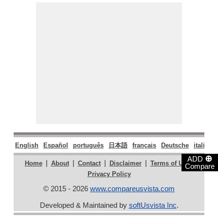
English
Español
português
日本語
français
Deutsche
italiano
⊕
ADD
|
|
|
|
|
Home
About
Contact
Disclaimer
Terms of Use
Compare
Privacy Policy
© 2015 - 2026
www.compareusvista.com
Developed & Maintained by
softUsvista Inc
.