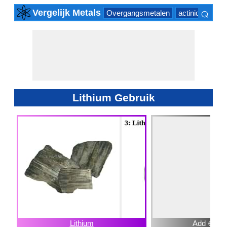
⌕
Vergelijk Metals
Overgangsmetalen
actinide Series
×
Lithium Gebruik
Lithium
Add ⊕