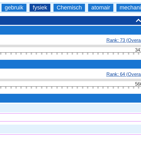
gebruik
fysiek
Chemisch
atomair
mechani
Rank: 73 (Overal
34
Rank: 64 (Overal
56