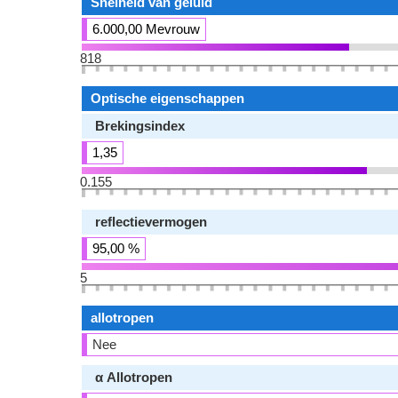
Snelheid van geluid
6.000,00 Mevrouw
818
Optische eigenschappen
Brekingsindex
1,35
0.155
reflectievermogen
95,00 %
5
allotropen
Nee
α Allotropen