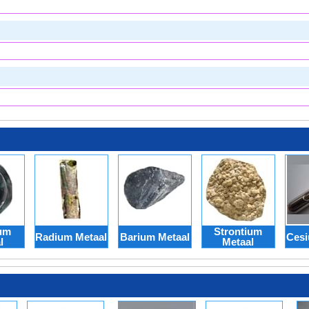
ium
Strontium
Radium Metaal
Barium Metaal
Cesi
l
Metaal