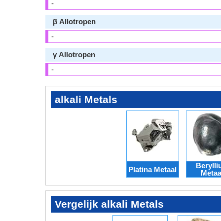
-
β Allotropen
-
γ Allotropen
-
alkali Metals
Beryll
Platina Metaal
Metaa
Vergelijk alkali Metals