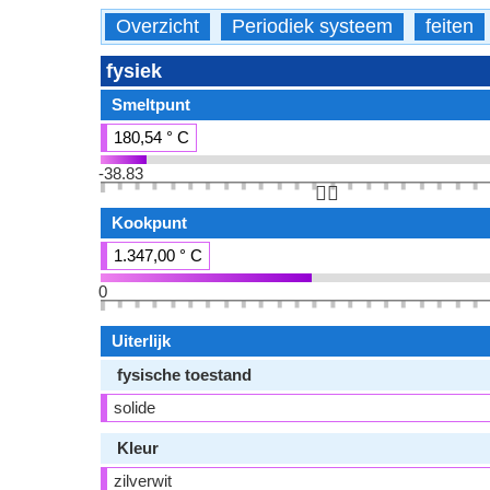
Overzicht
Periodiek systeem
feiten
fysiek
Smeltpunt
180,54 ° C
-38.83
👆🏻
Kookpunt
1.347,00 ° C
0
Uiterlijk
fysische toestand
solide
Kleur
zilverwit