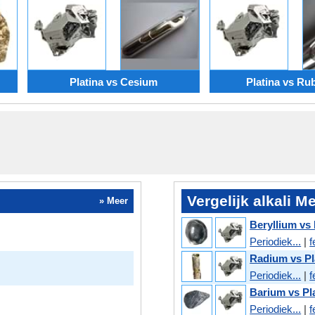
Platina vs Cesium
Platina vs Ru
Vergelijk alkali M
» Meer
Beryllium vs 
Periodiek...
|
f
Radium vs Pl
Periodiek...
|
f
Barium vs Pl
Periodiek...
|
f