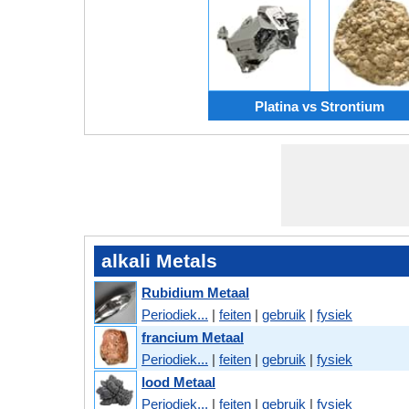
Platina vs Strontium
alkali Metals
Rubidium Metaal
Periodiek...
|
feiten
|
gebruik
|
fysiek
francium Metaal
Periodiek...
|
feiten
|
gebruik
|
fysiek
lood Metaal
Periodiek...
|
feiten
|
gebruik
|
fysiek