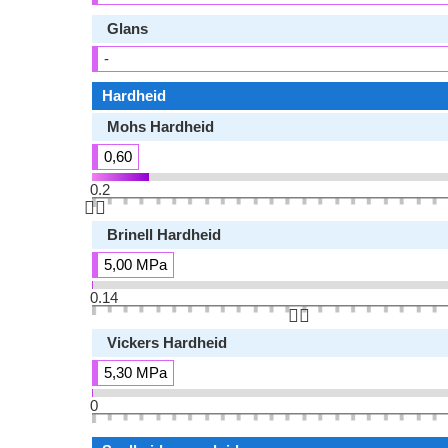
Glans
-
Hardheid
Mohs Hardheid
0,60
0.2
👆🏻
Brinell Hardheid
5,00 MPa
0.14
👆🏻
Vickers Hardheid
5,30 MPa
0