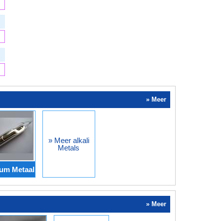
» Meer
» Meer alkali
Metals
um Metaal
» Meer