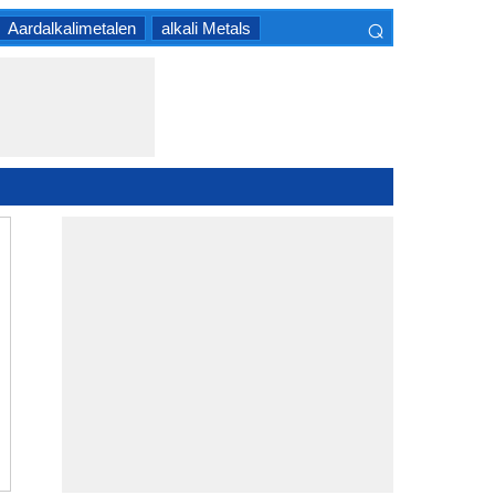
⌕
Aardalkalimetalen
alkali Metals
×