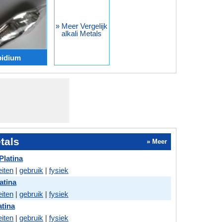
» Meer Vergelijk
alkali Metals
bidium
etals
» Meer
Platina
eiten
|
gebruik
|
fysiek
atina
eiten
|
gebruik
|
fysiek
atina
eiten
|
gebruik
|
fysiek