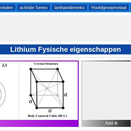
etalen
actinide Series
lanthanidereeks
Hoofdgroepmetaal
Lithium Fysische eigenschappen
Add ⊕