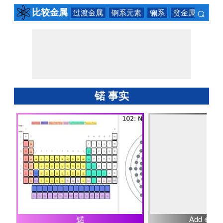
⌕
比较金属
过渡金属
锕系元素
镧系
贫金属
碱土
×
锘 事实
锘
Add ⊕