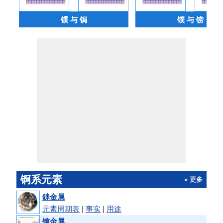
镤 与 锔
镤 与 铹
锕系元素
» 更多
銤金属
元素周期表
|
事实
|
用途
镎金属