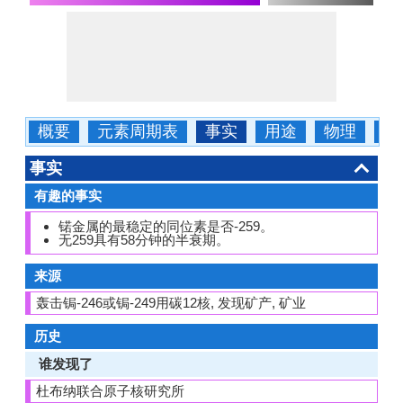
概要
元素周期表
事实
用途
物理
化
事实
有趣的事实
锘金属的最稳定的同位素是否-259。
无259具有58分钟的半衰期。
来源
轰击锔-246或锔-249用碳12核, 发现矿产, 矿业
历史
谁发现了
杜布纳联合原子核研究所