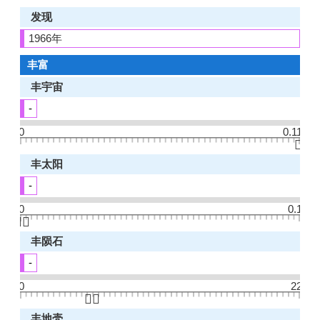
发现
1966年
丰富
丰宇宙
-
0
0.11
👆🏻
丰太阳
-
0
0.1
👆🏻
丰陨石
-
0
22
👆🏻
丰地壳