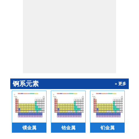
锕系元素
» 更多
镤金属
锫金属
钔金属