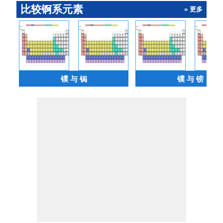
比较锕系元素
» 更多
镤 与 锔
镤 与 铹