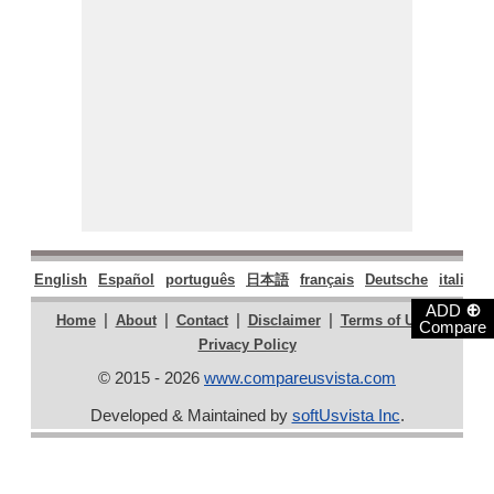
English
Español
português
日本語
français
Deutsche
italiano
⊕
ADD
|
|
|
|
|
Home
About
Contact
Disclaimer
Terms of Use
Compare
Privacy Policy
© 2015 - 2026
www.compareusvista.com
Developed & Maintained by
softUsvista Inc
.