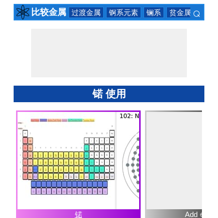
⌕
比较金属
过渡金属
锕系元素
镧系
贫金属
碱土
×
锘 使用
锘
Add ⊕