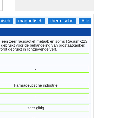
nisch
magnetisch
thermische
Alle
s een zeer radioactief metaal; en soms Radium-223
 gebruikt voor de behandeling van prostaatkanker.
ordt gebruikt in lichtgevende verf.
-
Farmaceutische industrie
-
zeer giftig