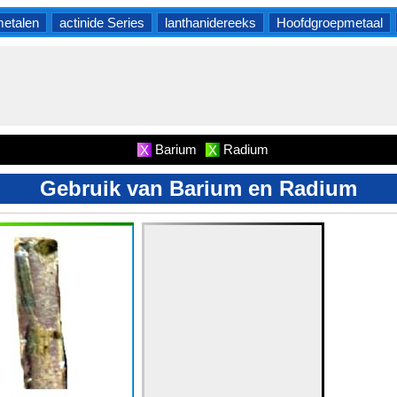
etalen
actinide Series
lanthanidereeks
Hoofdgroepmetaal
Barium
Radium
X
X
Gebruik van Barium en Radium