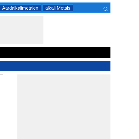
⌕
Aardalkalimetalen
alkali Metals
×