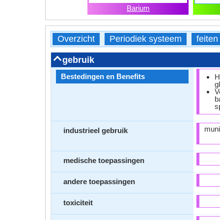
Barium
Overzicht
Periodiek systeem
feiten
gebruik
Bestedingen en Benefits
H
g
V
b
s
munit
industrieel gebruik
medische toepassingen
andere toepassingen
toxiciteit