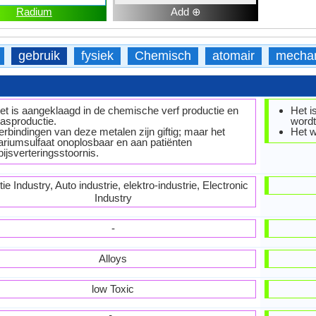
Radium
Add ⊕
gebruik
fysiek
Chemisch
atomair
mecha
et is aangeklaagd in de chemische verf productie en
Het i
lasproductie.
wordt
erbindingen van deze metalen zijn giftig; maar het
Het w
ariumsulfaat onoplosbaar en aan patiënten
pijsverteringsstoornis.
ie Industry, Auto industrie, elektro-industrie, Electronic
Industry
-
Alloys
low Toxic