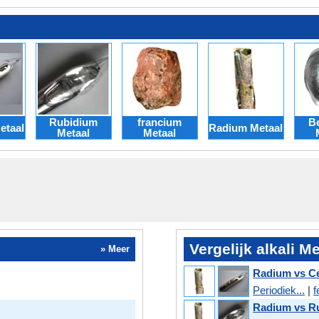
Rubidium
francium
Be
etaal
Radium Metaal
Metaal
Metaal
Vergelijk alkali M
» Meer
Radium vs C
Periodiek...
|
f
Radium vs R