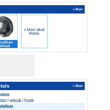
» Meer
» Meer alkali
Metals
ryllium
Metaal
etals
» Meer
esium
eiten
|
gebruik
|
fysiek
ubidium