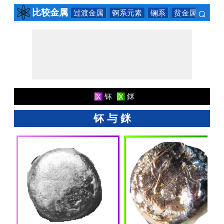
⌕
比较金属
过渡金属
锕系元素
镧系
贫金属
碱土
×
钚
銤
X
X
钚 与 銤