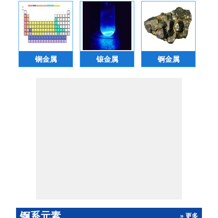
锎金属
锿金属
锕金属
锕系元素
» 更多