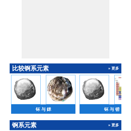
比较锕系元素
» 更多
钚 与 銤
钚 与 铹
锕系元素
» 更多