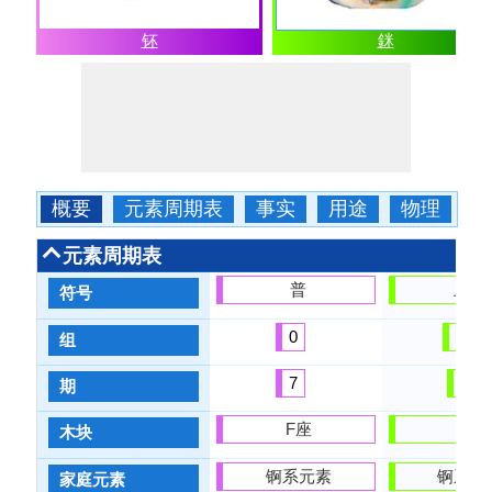
钚
銤
概要
元素周期表
事实
用途
物理
元素周期表
普
上午
符号
0
10
组
7
7
期
F座
F座
木块
锕系元素
锕系元
家庭元素