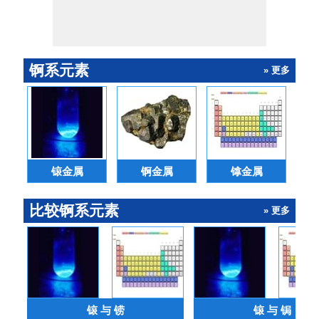
锕系元素
» 更多
锿金属
锕金属
镎金属
比较锕系元素
» 更多
锿 与 铹
锿 与 锔