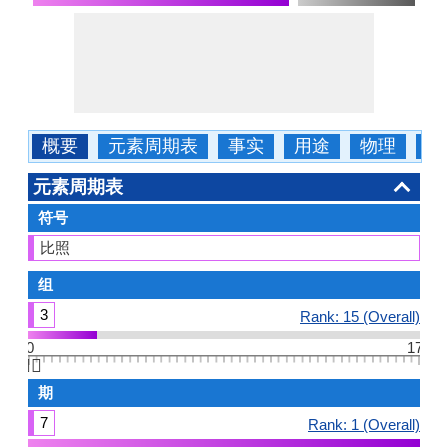
概要
元素周期表
事实
用途
物理
化
元素周期表
符号
比照
组
3
Rank: 15 (Overall)
0
17
👆🏻
期
7
Rank: 1 (Overall)