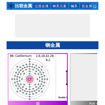
⌕
比较金属
过渡金属
锕系元素
镧系
贫金属
碱土
×
锎金属
锎
Add ⊕